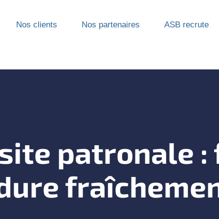
Nos clients
Nos partenaires
ASB recrute
site patronale :
édure fraîcheme