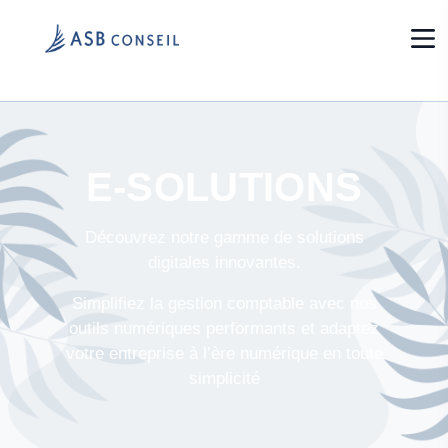
E-SOLUTIONS
Découvrez notre gamme de solutions
digitales innovantes.
Simplifiez la gestion comptable avec nos
outils numériques performants et adaptez
votre entreprise à l’ère numérique en toute
simplicité