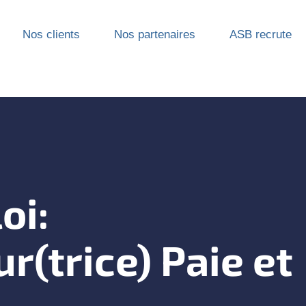
Nos clients
Nos partenaires
ASB recrute
oi:
r(trice) Paie et