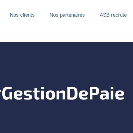
Nos clients
Nos partenaires
ASB recrute
GestionDePaie